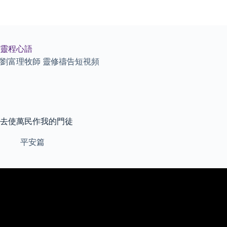
Skip
to
content
靈程心語
劉富理牧師 靈修禱告短視頻
去使萬民作我的門徒
平安篇