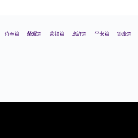
侍奉篇
榮耀篇
蒙福篇
應許篇
平安篇
節慶篇