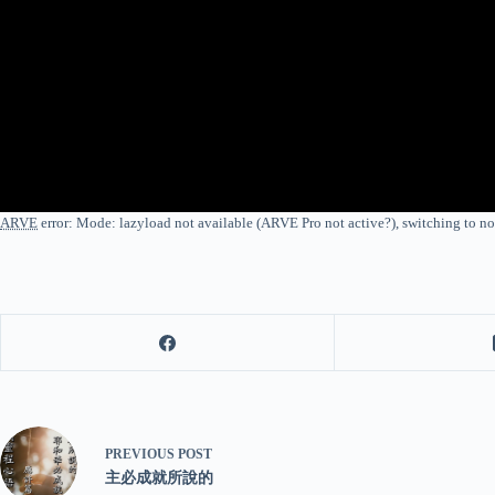
ARVE
error: Mode: lazyload not available (ARVE Pro not active?), switching to 
PREVIOUS
POST
主必成就所說的