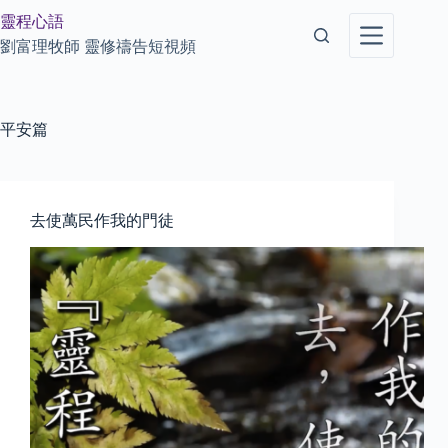
Skip
靈程心語
to
content
劉富理牧師 靈修禱告短視頻
平安篇
去使萬民作我的門徒